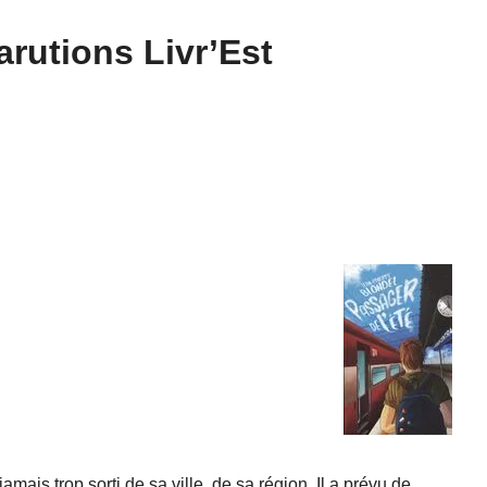
rutions Livr’Est
amais trop sorti de sa ville, de sa région. Il a prévu de