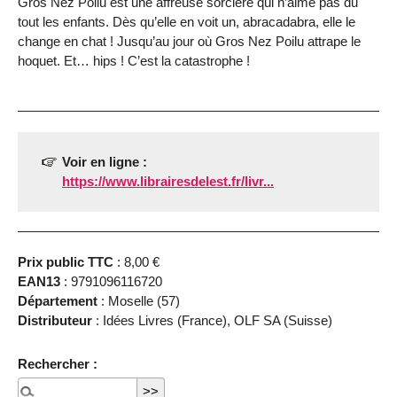
Gros Nez Poilu est une affreuse sorcière qui n’aime pas du
tout les enfants. Dès qu’elle en voit un, abracadabra, elle le
change en chat ! Jusqu’au jour où Gros Nez Poilu attrape le
hoquet. Et… hips ! C’est la catastrophe !
Voir en ligne :
https://www.librairesdelest.fr/livr...
Prix public TTC
: 8,00 €
EAN13
: 9791096116720
Département
: Moselle (57)
Distributeur
: Idées Livres (France), OLF SA (Suisse)
Rechercher :