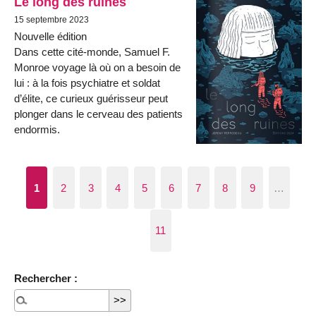
Le long des ruines
15 septembre 2023
Nouvelle édition
Dans cette cité-monde, Samuel F.
Monroe voyage là où on a besoin de
lui : à la fois psychiatre et soldat
d’élite, ce curieux guérisseur peut
plonger dans le cerveau des patients
endormis.
1
2
3
4
5
6
7
8
9
…
11
Rechercher :