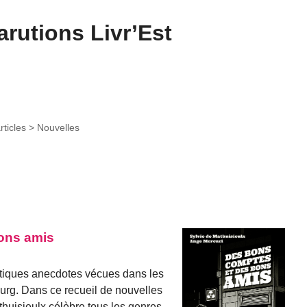
rutions Livr’Est
rticles >
Nouvelles
ons amis
ntiques anecdotes vécues dans les
urg. Dans ce recueil de nouvelles
thuisieulx célèbre tous les genres